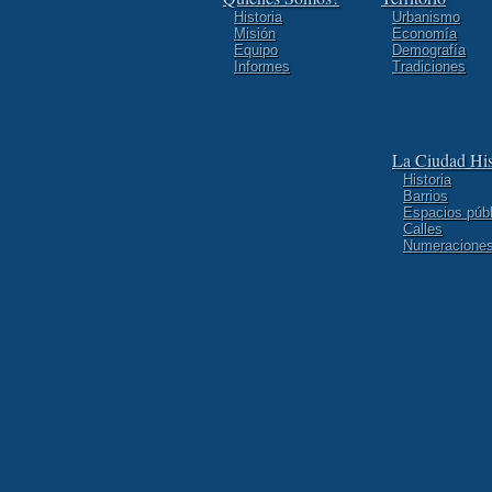
Historia
Urbanismo
Misión
Economía
Equipo
Demografía
Informes
Tradiciones
La Ciudad His
Historia
Barrios
Espacios púb
Calles
Numeracione