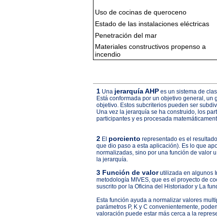
Uso de cocinas de queroceno
Estado de las instalaciones eléctricas
Penetración del mar
Materiales constructivos propenso a
incendio
1
jerarquía AHP
Una
es un sistema de clas
Está conformada por un objetivo general, un gr
objetivo. Estos subcriterios pueden ser subdi
Una vez la jerarquía se ha construido, los pa
participantes y es procesada matemáticament
2
porciento
El
representado es el resultado
que dio paso a esta aplicación). Es lo que ap
normalizadas, sino por una función de valor u 
la jerarquía.
3 Función de valor
utilizada en algunos I
metodología MIVES, que es el proyecto de coo
suscrito por la Oficina del Historiador y La fu
Esta función ayuda a normalizar valores multi
parámetros P, K y C convenientemente, podemo
valoración puede estar más cerca a la repres