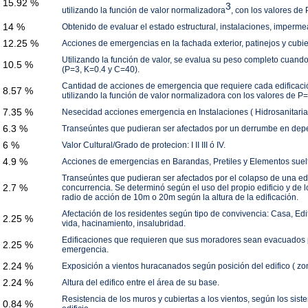
15.92 %
3
utilizando la función de valor normalizadora
, con los valores de 
14 %
Obtenido de evaluar el estado estructural, instalaciones, impermea
12.25 %
Acciones de emergencias en la fachada exterior, patinejos y cubie
Utilizando la función de valor, se evalua su peso completo cuando
10.5 %
(P=3, K=0.4 y C=40).
Cantidad de acciones de emergencia que requiere cada edificació
8.57 %
utilizando la función de valor normalizadora con los valores de 
7.35 %
Nesecidad acciones emergencia en Instalaciones ( Hidrosanitarias 
6.3 %
Transeúntes que pudieran ser afectados por un derrumbe en depend
6 %
Valor Cultural/Grado de protecion: I II III ó IV.
4.9 %
Acciones de emergencias en Barandas, Pretiles y Elementos suelto
Transeúntes que pudieran ser afectados por el colapso de una edi
2.7 %
concurrencia. Se determinó según el uso del propio edificio y de 
radio de acción de 10m o 20m según la altura de la edificación.
Afectación de los residentes según tipo de convivencia: Casa, Edi
2.25 %
vida, hacinamiento, insalubridad.
Edificaciones que requieren que sus moradores sean evacuados p
2.25 %
emergencia.
2.24 %
Exposición a vientos huracanados según posición del edifico ( zo
2.24 %
Altura del edifico entre el área de su base.
Resistencia de los muros y cubiertas a los vientos, según los sis
0.84 %