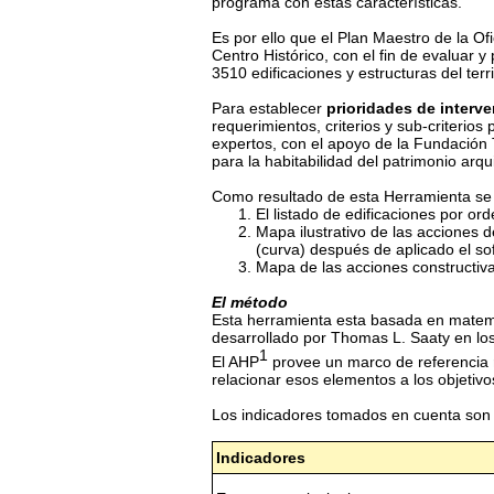
programa con estas características.
Es por ello que el Plan Maestro de la Ofi
Centro Histórico, con el fin de evaluar
3510 edificaciones y estructuras del ter
Para establecer
prioridades de interv
requerimientos, criterios y sub-criterio
expertos, con el apoyo de la Fundación T
para la habitabilidad del patrimonio arq
Como resultado de esta Herramienta se
El listado de edificaciones por or
Mapa ilustrativo de las acciones 
(curva) después de aplicado el so
Mapa de las acciones constructiva
El método
Esta herramienta esta basada en matemá
desarrollado por Thomas L. Saaty en lo
1
El AHP
provee un marco de referencia
relacionar esos elementos a los objetiv
Los indicadores tomados en cuenta son l
Indicadores