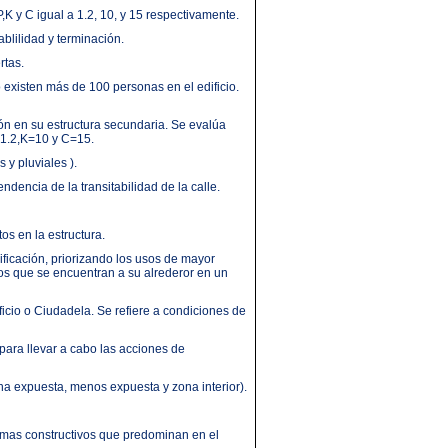
P,K y C igual a 1.2, 10, y 15 respectivamente.
blilidad y terminación.
rtas.
 existen más de 100 personas en el edificio.
n en su estructura secundaria. Se evalúa
P=1.2,K=10 y C=15.
y pluviales ).
encia de la transitabilidad de la calle.
s en la estructura.
ficación, priorizando los usos de mayor
los que se encuentran a su alrederor en un
ficio o Ciudadela. Se refiere a condiciones de
ara llevar a cabo las acciones de
na expuesta, menos expuesta y zona interior).
temas constructivos que predominan en el