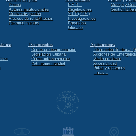
Planes
P.E.D.I.
Manejo y Gest
Actores institucionales
Regulaciones
Gestión Urba
Modelo de gestión
S.I.T ( GIS )
Proceso de rehabilitación
Investigaciones
Reconocimientos
Proyectos
Glosario
tórica
Documentos
Aplicaciones
Centro de documentación
Información Territorial (S
Legislación Cubana
Acciones de Emergenci
licos
Cartas internacionales
Medio ambiente
Patrimonio mundial
Accesibilidad
s
Rutas y recorridos
mas...