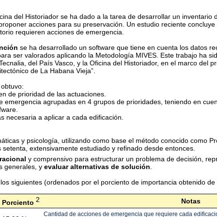
cina del Historiador se ha dado a la tarea de desarrollar un inventario 
 y proponer acciones para su preservación. Un estudio reciente concluy
ritorio requieren acciones de emergencia.
ención
se ha desarrollado un software que tiene en cuenta los datos re
s para ser valorados aplicando la Metodología MIVES. Este trabajo ha si
ecnalia, del País Vasco, y la Oficina del Historiador, en el marco del
uitectónico de La Habana Vieja”.
 obtuvo:
den de prioridad de las actuaciones.
de emergencia agrupadas en 4 grupos de prioridades, teniendo en cuent
fware.
s necesaria a aplicar a cada edificación.
ticas y psicología, utilizando como base el método conocido como Pro
s setenta, extensivamente estudiado y refinado desde entonces.
racional
y comprensivo para estructurar un problema de decisión, repr
os generales, y
evaluar alternativas de solución
.
os siguientes (ordenados por el porciento de importancia obtenido de 
2
Notas
Porciento
Cantidad de acciones de emergencia que requiere cada edificación