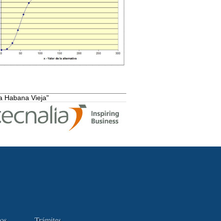
la Habana Vieja"
tos
Trámites