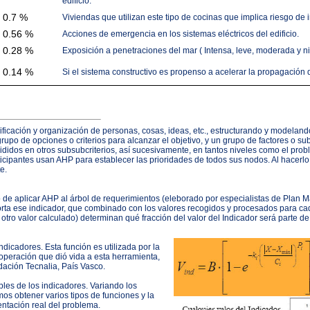
edificio.
0.7 %
Viviendas que utilizan este tipo de cocinas que implica riesgo de 
0.56 %
Acciones de emergencia en los sistemas eléctricos del edificio.
0.28 %
Exposición a penetraciones del mar ( Intensa, leve, moderada y n
0.14 %
Si el sistema constructivo es propenso a acelerar la propagación 
ificación y organización de personas, cosas, ideas, etc., estructurando y modeland
upo de opciones o criterios para alcanzar el objetivo, y un grupo de factores o subc
vididos en otros subsubcriterios, así sucesivamente, en tantos niveles como el prob
rticipantes usan AHP para establecer las prioridades de todos sus nodos. Al hacerlo
e.
 de aplicar AHP al árbol de requerimientos (eleborado por especialistas de Plan Ma
orta ese indicador, que combinado con los valores recogidos y procesados para cad
otro valor calculado) determinan qué fracción del valor del Indicador será parte de 
ndicadores. Esta función es utilizada por la
peración que dió vida a esta herramienta,
ndación Tecnalia, País Vasco.
ples de los indicadores. Variando los
s obtener varios tipos de funciones y la
entación real del problema.